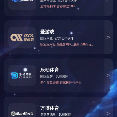
金年会（中国）一站式服务平台
地址：河北保定中心库
电话：400-155-6995
手机：15027822888
网址：http://www.homesafetygame.com