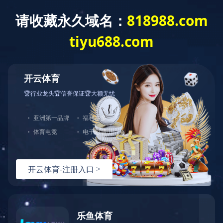
欢迎来到金年会平台，网址: http://www.homesafetygame.com
联系电话：400-155-6995
网站首页
关于我们
产品中心
新闻资讯
售后服务
诚聘英才
金年会（中国）一站式服务平
台
产品中心
产品中心
您的位置：
首页
>
产品中心
>
产品中心
产品中心
L-HM合成型高压无灰
抗磨液压油
浏览次数：
865 次